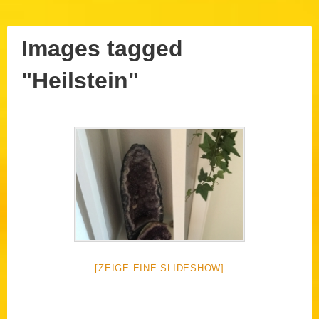
Images tagged
"Heilstein"
Posted
8.
August
on:
2026
Author:
[ZEIGE EINE SLIDESHOW]