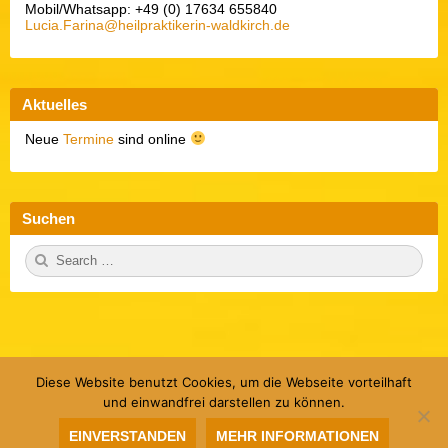
Mobil/Whatsapp: +49 (0) 17634 655840
Lucia.Farina@heilpraktikerin-waldkirch.de
Aktuelles
Neue
Termine
sind online
Suchen
S
S
e
E
a
A
r
R
c
C
h
H
f
o
r:
Diese Website benutzt Cookies, um die Webseite vorteilhaft
Herzlich Willkommen
Über mich
Methoden
und einwandfrei darstellen zu können.
Konditionen / Rezensionen
Termine
Galerie
Glossar
Kontakt & Datenschutz
EINVERSTANDEN
MEHR INFORMATIONEN