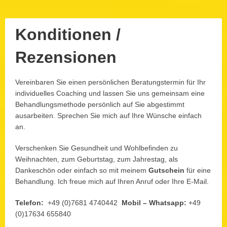
Konditionen /
Rezensionen
Vereinbaren Sie einen persönlichen Beratungstermin für Ihr
Posted
7.
September
on:
individuelles Coaching und lassen Sie uns gemeinsam eine
2017
12.
Behandlungsmethode persönlich auf Sie abgestimmt
Dezember
Author:
2024
ausarbeiten. Sprechen Sie mich auf Ihre Wünsche einfach
Lucia
an.
Verschenken Sie Gesundheit und Wohlbefinden zu
Weihnachten, zum Geburtstag, zum Jahrestag, als
Dankeschön oder einfach so mit meinem
Gutschein
für eine
Behandlung. Ich freue mich auf Ihren Anruf oder Ihre E-Mail.
Telefon:
+49 (0)7681 4740442
Mobil – Whatsapp:
+49
(0)17634 655840