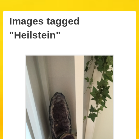
Images tagged
"Heilstein"
Posted
10.
August
on:
2026
Author: