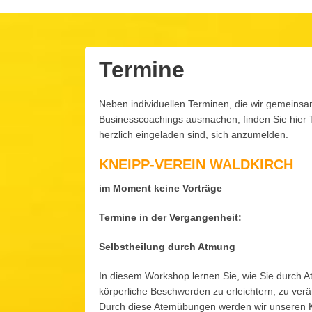
Termine
Neben individuellen Terminen, die wir gemeins
Posted
21.
Dezember
on:
Businesscoachings ausmachen, finden Sie hier 
2017
16.
herzlich eingeladen sind, sich anzumelden.
Mai
Author:
2022
Lucia
KNEIPP-VEREIN WALDKIRCH
im Moment keine Vorträge
Termine in der Vergangenheit:
Selbstheilung durch Atmung
In diesem Workshop lernen Sie, wie Sie durch A
körperliche Beschwerden zu erleichtern, zu verä
Durch diese Atemübungen werden wir unseren Kö