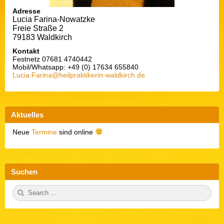
Adresse
Lucia Farina-Nowatzke
Freie Straße 2
79183 Waldkirch
Kontakt
Festnetz 07681 4740442
Mobil/Whatsapp: +49 (0) 17634 655840
Lucia.Farina@heilpraktikerin-waldkirch.de
Aktuelles
Neue
Termine
sind online
Suchen
S
S
e
E
a
A
r
R
c
C