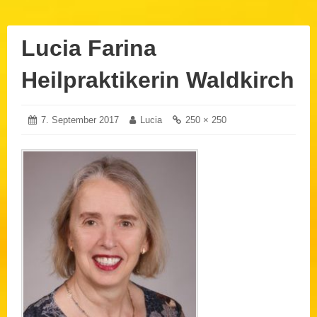
Lucia Farina
Heilpraktikerin Waldkirch
Posted
7. September 2017
9.
Author:
Lucia
Full
250 × 250
on:
September
size
2017
link: