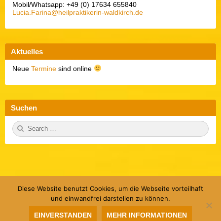
Mobil/Whatsapp: +49 (0) 17634 655840
Lucia.Farina@heilpraktikerin-waldkirch.de
Aktuelles
Neue
Termine
sind online
Suchen
S
S
e
E
a
A
r
R
c
C
h
H
f
o
r:
Diese Website benutzt Cookies, um die Webseite vorteilhaft
Herzlich Willkommen
Über mich
Methoden
und einwandfrei darstellen zu können.
Konditionen / Rezensionen
Termine
Galerie
Glossar
Kontakt & Datenschutz
EINVERSTANDEN
MEHR INFORMATIONEN