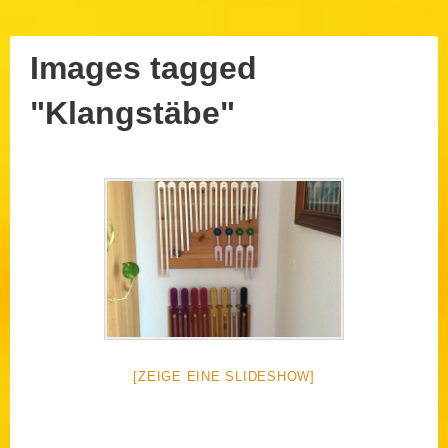
Images tagged
"Klangstäbe"
Posted
9.
August
on:
2026
Author:
[ZEIGE EINE SLIDESHOW]